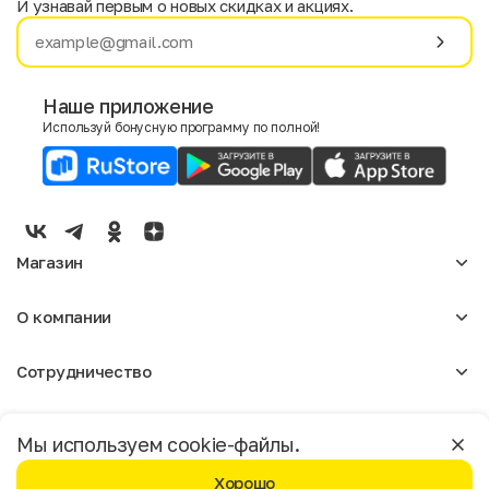
И узнавай первым о новых скидках и акциях.
Имя
Фамилия
Наше приложение
Используй бонусную программу по полной!
E-mail
Пол
Мужской
Женский
Магазин
Согласие на получение чеков по электронной почте
Женское
О компании
Мужское
Аксессуары
О нас
Детское
Сотрудничество
Отзывы
Блог
Оптовикам
Вакансии
Помощь
Москва
Арендодателям
Магазины
Мы используем cookie-файлы.
Реклама
Доставка и оплата
Бонусная программа
Хорошо
Условия возврата
Условия пользования
Политика конфиденциальности