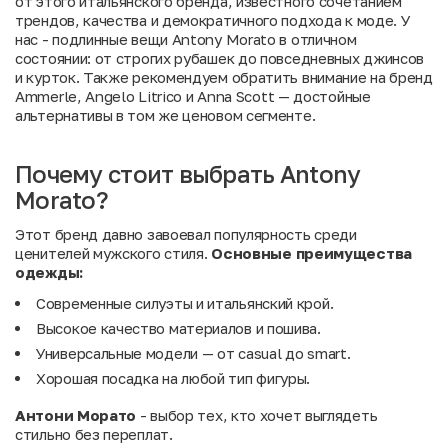
от этого итальянского бренда, известного сочетанием
трендов, качества и демократичного подхода к моде. У
нас - подлинные вещи Antony Morato в отличном
состоянии: от строгих рубашек до повседневных джинсов
и курток. Также рекомендуем обратить внимание на
бренд
Ammerle
,
Angelo Litrico
и
Anna Scott
— достойные
альтернативы в том же ценовом сегменте.
Почему стоит выбрать Antony
Morato?
Этот бренд давно завоевал популярность среди
ценителей мужского стиля.
Основные преимущества
одежды:
Современные силуэты и итальянский крой.
Высокое качество материалов и пошива.
Универсальные модели — от casual до smart.
Хорошая посадка на любой тип фигуры.
Антони Морато
- выбор тех, кто хочет выглядеть
стильно без переплат.