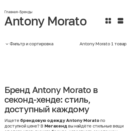
Главная
-
Бренды
Antony Morato
Фильтр и сортировка
Antony Morato
1
товар
Бренд Antony Morato в
секонд-хенде: стиль,
доступный каждому
Ищете
брендовую одежду Antony Morato
по
доступной цене? В
Мегахенд
вы найдёте стильные вещи